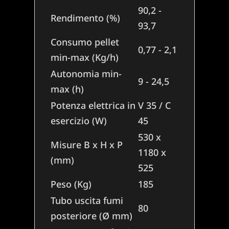
90,2 -
Rendimento (%)
93,7
Consumo pellet
0,77 - 2,1
min-max (Kg/h)
Autonomia min-
9 - 24,5
max (h)
Potenza elettrica in
V 35 / C
esercizio (W)
45
530 x
Misure B x H x P
1180 x
(mm)
525
Peso (Kg)
185
Tubo uscita fumi
80
posteriore (Ø mm)