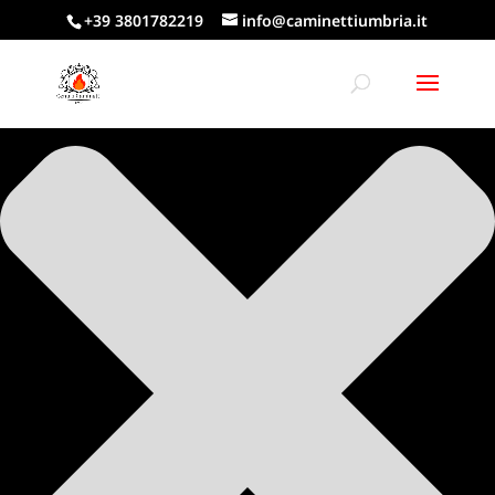
Gestisci Consenso Cookie
+39 3801782219
info@caminettiumbria.it