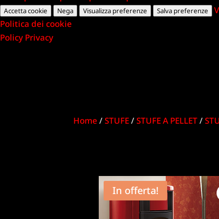
V
Accetta cookie
Nega
Visualizza preferenze
Salva preferenze
Politica dei cookie
Policy Privacy
Home
/
STUFE
/
STUFE A PELLET
/
STU
In offerta!