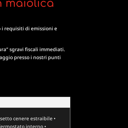
n maiolica
i requisiti di emissioni e
ura” sgravi fiscali immediati.
ggio presso i nostri punti
setto cenere estraibile •
Termostato interno •