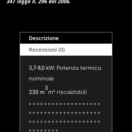
347
l
egge n. 296 del 2006.
Descrizione
Recensioni (0)
3,7-8,0 kW:
Potenza termica
nominale
3
230 m
m³ riscaldabili
° ° ° ° ° ° ° ° ° ° ° ° ° ° ° ° ° ° °
° ° ° ° ° ° ° ° ° ° ° ° ° ° ° ° ° ° °
° ° ° ° ° ° ° ° ° ° ° ° ° ° ° ° ° ° °
° ° ° ° ° ° ° °