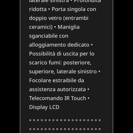
laterale sinistra • Profondità
ridotta • Porta singola con
doppio vetro (entrambi
ceramici) • Maniglia
sganciabile con
alloggiamento dedicato •
Possibilità di uscita per lo
scarico fumi: posteriore,
superiore, laterale sinistro •
Focolare estraibile da
assistenza autorizzata •
Telecomando IR Touch •
Display LCD
° ° ° ° ° ° ° ° ° ° ° ° ° ° ° ° ° ° °
° ° ° ° ° ° ° ° ° ° ° ° ° ° ° ° ° ° °