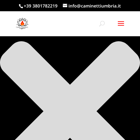
Gestisci Consenso Cookie
+39 3801782219
info@caminettiumbria.it