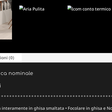
oni (0)
ica nominale
i
 ° ° ° ° ° ° ° ° ° ° ° ° ° ° ° ° ° ° ° ° ° ° ° ° ° ° ° ° ° ° ° ° ° ° ° ° ° ° ° ° 
a interamente in ghisa smaltata • Focolare in ghisa e N