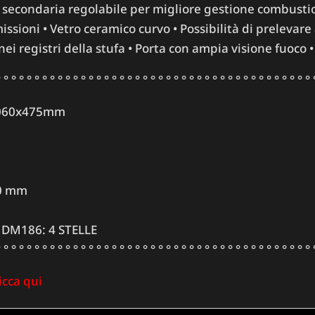
 e secondaria regolabile per migliore gestione combustio
sioni • Vetro ceramico curvo • Possibilità di prelevare 
i registri della stufa • Porta con ampia visione fuoco
 ° ° ° ° ° ° ° ° ° ° ° ° ° ° ° ° ° ° ° ° ° ° ° ° ° ° ° ° ° ° ° ° ° ° ° ° ° ° ° ° 
060x475mm
0 mm
e DM186:
4 STELLE
 ° ° ° ° ° ° ° ° ° ° ° ° ° ° ° ° ° ° ° ° ° ° ° ° ° ° ° ° ° ° ° ° ° ° ° ° ° ° ° ° 
licca qui