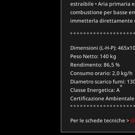
estraibile • Aria primaria
combustione per basse emis
immetterla direttamente ne
° ° ° ° ° ° ° ° ° ° ° ° ° ° ° ° ° ° ° °
Dimensioni (L-H-P):
465x1
Peso Netto:
140 kg
Rendimento:
86,5 %
Consumo orario:
2,0 kg/h
Diametro scarico fumi:
13
+
Classe Energetica:
A
Certificazione Ambiental
° ° ° ° ° ° ° ° ° ° ° ° ° ° ° ° ° ° ° °
Per le schede tecniche >
c