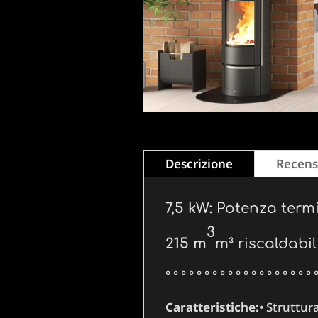
Descrizione
Recensi
7,5 kW:
Potenza term
3
215 m
m³ riscaldabil
° ° ° ° ° ° ° ° ° ° ° ° ° ° ° ° ° ° ° °
Caratteristiche:
• Struttur