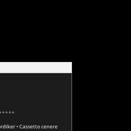
° ° ° ° °
ordiker • Cassetto cenere