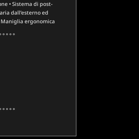
ne • Sistema di post-
aria dall’esterno ed
 • Maniglia ergonomica
° ° ° ° °
° ° ° ° °