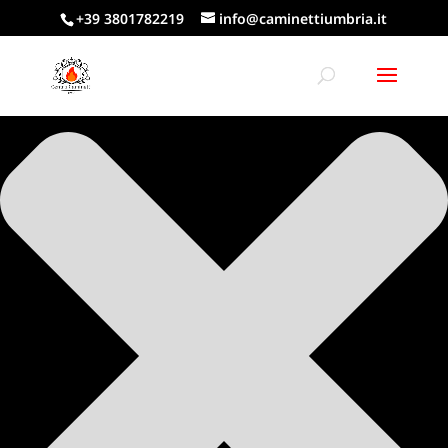
Gestisci Consenso Cookie
+39 3801782219
info@caminettiumbria.it