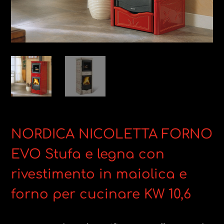
NORDICA NICOLETTA FORNO
EVO Stufa e legna con
rivestimento in maiolica e
forno per cucinare KW 10,6